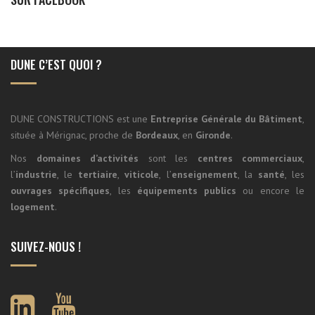
DUNE C’EST QUOI ?
DUNE CONSTRUCTIONS est une
Entreprise Générale du Bâtiment
,
située à Mérignac, proche de
Bordeaux
, en
Gironde
.
Nos
domaines d’activités
sont les
centres commerciaux
,
l’
industrie
, le
tertiaire
,
viticole
, l’
enseignement
, la
santé
, les
ouvrages spécifiques
, les
équipements publics
ou encore le
logement
.
SUIVEZ-NOUS !
DUNE
Youtube