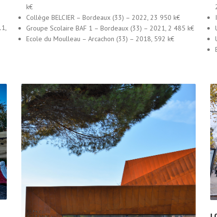
k€
Collège BELCIER – Bordeaux (33) – 2022, 23 950 k€
11,
Groupe Scolaire BAF 1 – Bordeaux (33) – 2021, 2 485 k€
Ecole du Moulleau – Arcachon (33) – 2018, 592 k€
L