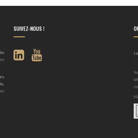
SUIVEZ-NOUS !
O
DUNE
Youtube
 du
Lu
 en
CONSTRUCTIONS
Vo
es
t
le
,
co
les
Me