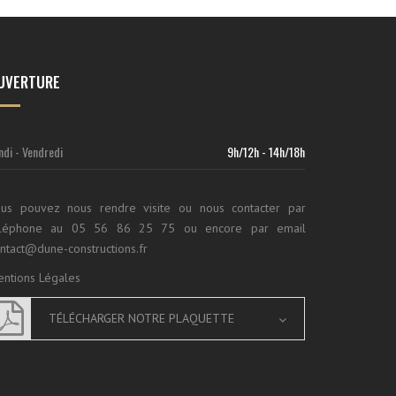
UVERTURE
ndi - Vendredi
9h/12h - 14h/18h
us pouvez nous rendre visite ou nous contacter par
éléphone au 05 56 86 25 75 ou encore par email
ntact@dune-constructions.fr
ntions Légales
TÉLÉCHARGER NOTRE PLAQUETTE