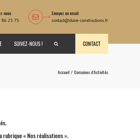
ez-nous
Envoyez un email
 86 25 75
contact@dune-constructions.fr
E
SUIVEZ-NOUS !
CONTACT
Search
Accueil
Domaines d’Activités
és.
la rubrique «
Nos réalisations
».