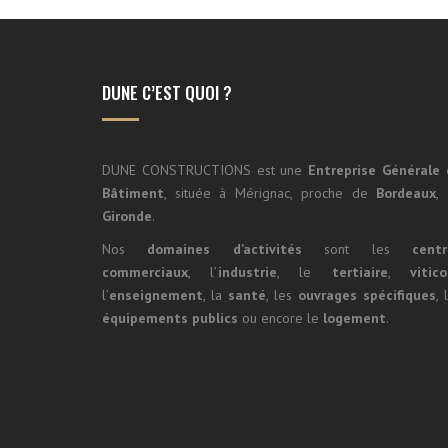
DUNE C’EST QUOI ?
DUNE CONSTRUCTIONS est une
Entreprise Générale
Bâtiment
, située à Mérignac, proche de
Bordeaux
,
Gironde
.
Nos
domaines d’activités
sont les
centr
commerciaux
, l’
industrie
, le
tertiaire
,
vitico
l’
enseignement
, la
santé
, les
ouvrages spécifiques
, 
équipements publics
ou encore le
logement
.